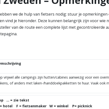
id Zweden – Opmerking
bben we de hulp van fietsers nodig: stuur je opmerkingen o
n vind je hieronder. Deze kunnen belangrijk zijn voor wie n
eller van de route een complete lijst met gecontroleerde a
utepagina.
mschrijving
p vrijwel alle campings zijn hutten/cabines aanwezig voor een overn
akens, of anders met laken-/handdoekpakketten te huur. Vaak ook 
op … = zie tekst
otel F = fietsenmaker W = winkel P= picknick