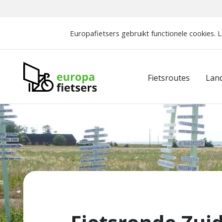
Europafietsers gebruikt functionele cookies. 
Europafietsers
Fietsroutes
Lan
Home
Fietsroutes
Fietsronde Zuid Zweden
Opmerki