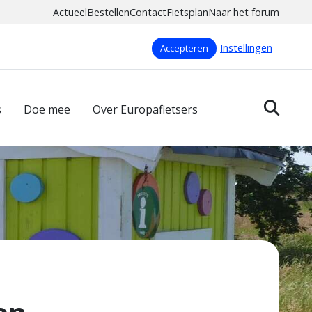
Actueel
Bestellen
Contact
Fietsplan
Naar het forum
Instellingen
Accepteren
s
Doe mee
Over Europafietsers