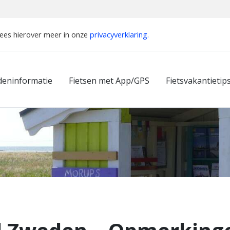
Lees hierover meer in onze
privacyverklaring.
deninformatie
Fietsen met App/GPS
Fietsvakantietip
ngen