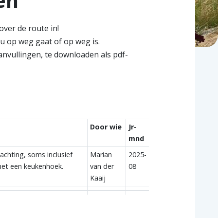
en
ver de route in!
u op weg gaat of op weg is.
anvullingen, te downloaden als pdf-
Door wie
Jr-
mnd
achting, soms inclusief
Marian
2025-
met een keukenhoek.
van der
08
Kaaij