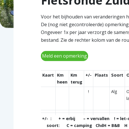
Fietsronde Zu
Voor het bijhouden van veranderingen he
De (nog niet gecontroleerde) opmerkinge
Ongeveer 1x per jaar verzorgt de samenst
bestand. Zie de rechter kolom van de ro
Meld een opmerking
Kaart
Km
Km
+/-
Plaats
Soort
O
heen
terug
!
Alg
O
l
+/- : + = erbij – = vervallen ! = let-
soort: C = camping ChdH = B&B H = h