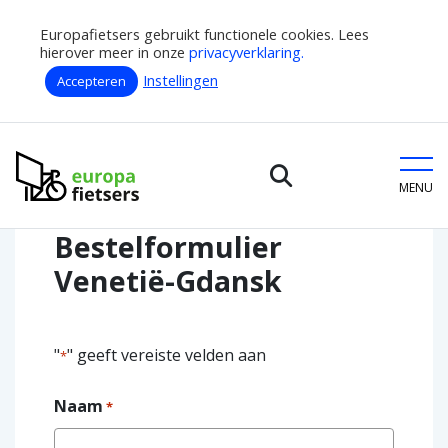
Europafietsers gebruikt functionele cookies. Lees
hierover meer in onze
privacyverklaring.
Instellingen
Accepteren
Home
Bestelformulier Venetië-Gdansk
Europafietsers
MENU
Bestelformulier
Venetië-Gdansk
"
" geeft vereiste velden aan
*
Naam
*