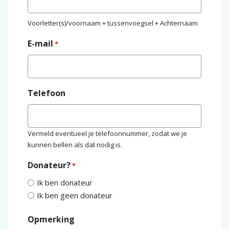
Achternaam
Voorletter(s)/voornaam + tussenvoegsel + Achternaam
E-mail
*
Telefoon
Vermeld eventueel je telefoonnummer, zodat we je
kunnen bellen als dat nodig is.
Donateur?
*
Ik ben donateur
Ik ben geen donateur
Opmerking