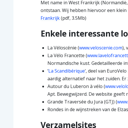
Met name in West Frankrijk (Normandië, 
ontstaan. Wij hebben hiervoor een klein 
Frankrijk
(pdf, 3.5Mb)
Enkele interessante l
La Véloscénie (
www.veloscenie.com
),
La Vélo Francette (
www.lavelofrancet
Normandische kust. Gedetailleerde i
‘
La Scandibérique
‘, deel van EuroVel
aardig alternatief naar het zuiden. 
Autour du Luberon à vélo (
www.velol
Apt. Bewegwijzerd. De website geeft r
Grande Traversée du Jura (GTJ) (
www.g
Rondes in de wijnstreken van de Elzas:
Verzamelsites