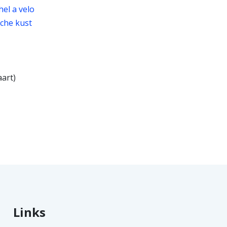
el a velo
sche kust
aart)
Links