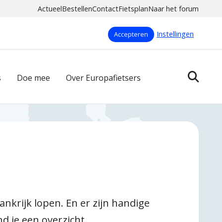
Actueel
Bestellen
Contact
Fietsplan
Naar het forum
Instellingen
Accepteren
s
Doe mee
Over Europafietsers
ankrijk lopen. En er zijn handige
d je een overzicht.