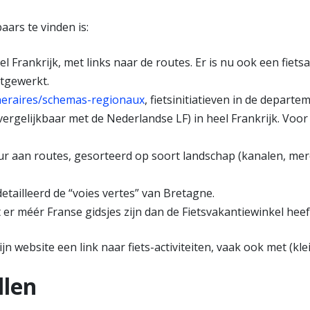
aars te vinden is:
eel Frankrijk, met links naar de routes. Er is nu ook een fietsa
itgewerkt.
ineraires/schemas-regionaux
, fietsinitiatieven in de depart
ergelijkbaar met de Nederlandse LF) in heel Frankrijk. Voor
ur aan routes, gesorteerd op soort landschap (kanalen, mer
etailleerd de “voies vertes” van Bretagne.
t er méér Franse gidsjes zijn dan de Fietsvakantiewinkel heef
jn website een link naar fiets-activiteiten, vaak ook met (kle
llen