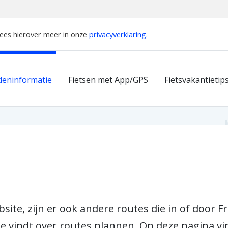
Lees hierover meer in onze
privacyverklaring.
deninformatie
Fietsen met App/GPS
Fietsvakantietip
ite, zijn er ook andere routes die in of door Fr
e vindt over routes plannen. Op deze pagina vin