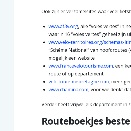
Ook zijn er verzamelsites waar veel fietsb
www.af3v.org
, alle “voies vertes” in h
waarin 16 “voies vertes” geheel zijn u
www.velo-territoires.org/schemas-it
“Schéma National” van hoofdroutes (v
mogelijk een website.
www.francevelotourisme.com
, een ke
route of op departement.
velo.tourismebretagne.com
, meer ged
www.chamina.com
, voor wie denkt da
Verder heeft vrijwel elk departement in zi
Routeboekjes beste