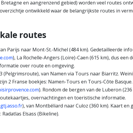
Bretagne en aangrenzend gebied) worden veel routes ontwik
overzichtje ontwikkeld waar de belangrijkste routes in verme
okale routes
 van Parijs naar Mont-St.-Michel (484 km). Gedetailleerde in
te.com
), La Rochelle-Angers (Loire)-Caen (615 km), dus een
nformatie over route en omgeving.
o 3 (Pelgrimsroute), van Namen via Tours naar Biarritz. Wein
Er zijn 2 Franse boekjes: Namen-Tours en Tours-Côte Basque.
oisirprovence.com
). Rondom de bergen van de Luberon (236 k
outekaartjes, overnachtingen en toeristische informatie.
tj.asso.fr
), van Montbéliard naar Culoz (360 km). Kaart en gi
 Radatlas Elsass (Bikeline).