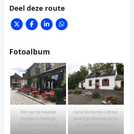
Deel deze route
Fotoalbum
Eén van de mooiste
Canal de Nantes à Brest-
dorpjes in Frankrijk-
prachtige bloemen bij de
St.Céneri-Le Gerei- bij
sluiswachtershuizen
Alencon