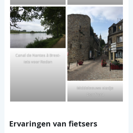
Canal de Nantes à Brest-
iets voor Redon
Middeleeuws stadje
Domfront
Ervaringen van fietsers