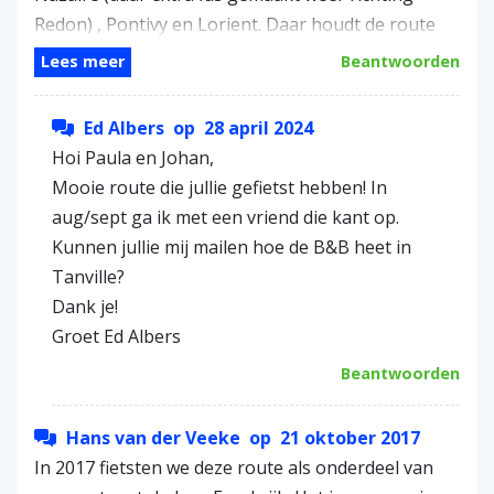
Redon) , Pontivy en Lorient. Daar houdt de route
op maar daar hebben we ook een extra lus
Lees meer
Beantwoorden
gemaakt naar Concarneau en verder noordwaarts
naar Carhaix (+ uitstapje naar Huelgoat) en Hillion
Ed Albers
op
28 april 2024
(nabij St Brieuc), daar de kustroute opgepikt naar
Hoi Paula en Johan,
Mont st MIchel en verder de voie verte richting
Mooie route die jullie gefietst hebben! In
Parijs om weer in Tanville uit te komen.
aug/sept ga ik met een vriend die kant op.
Het boekje was duidelijk en behulpzaam, voor de
Kunnen jullie mij mailen hoe de B&B heet in
overige routes hebben we ons gehouden aan
Tanville?
routes en voie vertes en vooraf uitgezocht waar je
Dank je!
kan kamperen en boodschappen doen.
Groet Ed Albers
We hebben bijna 4 weken gefietst met een paar
Beantwoorden
rustdagen.
Geweldig mooi stuk van Frankrijk, erg afwisselend,
Hans van der Veeke
op
21 oktober 2017
kusten, kanalen en dorpjes.
In 2017 fietsten we deze route als onderdeel van
We hebben vnl gekampeerd, 2x een chambre