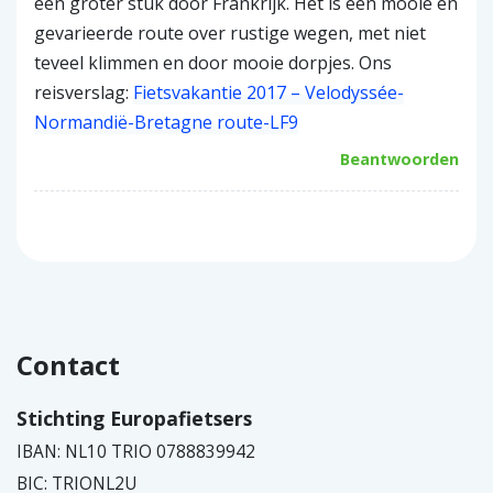
een groter stuk door Frankrijk. Het is een mooie en
geboekt vanwege te verwachten regen.
gevarieerde route over rustige wegen, met niet
Start en finish in Tanville bij een B&B waar auto
teveel klimmen en door mooie dorpjes. Ons
mocht blijven staan. Erg handige formule.
reisverslag:
Fietsvakantie 2017 – Velodyssée-
Paula en Johan uit Alkmaar
Normandië-Bretagne route-LF9
Beantwoorden
Contact
Stichting Europafietsers
IBAN: NL10 TRIO 0788839942
BIC: TRIONL2U