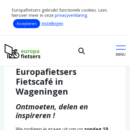
Europafietsers gebruikt functionele cookies. Lees
hierover meer in onze
privacyverklaring.
Instellingen
Accepteren
Home
Doe mee
Europafietsers Fietscafés
Europafietsers
Europafietsers Fietscafé in Wageningen
MENU
Europafietsers
Fietscafé in
Wageningen
Ontmoeten, delen en
inspireren !
We nodigen je graag uit om op
zondag 19