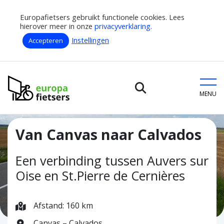
Europafietsers gebruikt functionele cookies. Lees
hierover meer in onze
privacyverklaring.
Instellingen
Accepteren
Home
Fietsroutes
Van Canvas naar Calvados
Europafietsers
MENU
Van Canvas naar Calvados
Een verbinding tussen Auvers sur
Oise en St.Pierre de Cernières
Afstand: 160 km
Canvas – Calvados